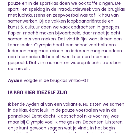
pauze en in de sportklas doen we ook toffe dingen. De
sport- en speldag in de introductieweek van de brugklas
met luchtkussens en zeepvoetbal was tof! Ik hou van
samenwerken. Bij de vakken loopbaanoriëntatie en
kunst & cultuur doen we vaak opdrachten in groepjes.
Papier-maché maken bijvoorbeeld, daar moet je echt
samen iets van maken. Dat vind ik fijn, want ik ben een
teamspeler. Olympia heeft een schoolvoetbalteam.
Iedereen mag meetrainen en iedereen mag meedoen
aan toernooien. Ik heb al twee keer een toernooi
gespeeld. Dat zijn momenten waarop ik echt trots ben
op mezelf.
Ayden
volgde in de brugklas vmbo-GT
IK KAN HIER MEZELF ZIJN
Ik kende Ayden al van een vakantie. Nu zitten we samen
in de klas, écht leuk! In de pauze voetballen we in de
pannakooi. Eerst dacht ik dat school niks voor mij was,
maar bij Olympia voel ik me gezien. Docenten luisteren,
en je kunt gewoon zeggen wat je vindt. In het begin