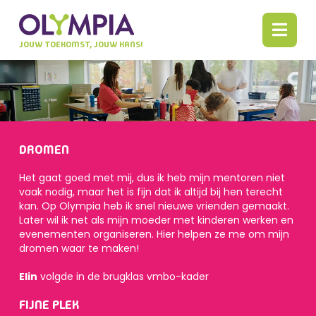
JOUW TOEKOMST, JOUW KANS!
ONZE AANPAK
DIT ZIJN WIJ!
Ontmoet onze leerlingen
DROMEN
Ontmoet onze docenten
Het gaat goed met mij, dus ik heb mijn mentoren niet
vaak nodig, maar het is fijn dat ik altijd bij hen terecht
Ouders vertellen
kan. Op Olympia heb ik snel nieuwe vrienden gemaakt.
Later wil ik net als mijn moeder met kinderen werken en
Ontmoet Olly
evenementen organiseren. Hier helpen ze me om mijn
dromen waar te maken!
AANMELDEN
Elin
volgde in de brugklas vmbo-kader
KOM LANGS
FIJNE PLEK