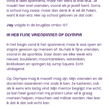
vond ik alles spannend, maar het werd al snel leuk. Je
maakt hier snel vrienden, vooral als je jezelf bent. Soms
is school nog zwaar, maar dan denk ik: ik wil dit halen,
want ik kan iets. Hier op school geloven ze dat ook!
Jay
volgde in de brugklas vmbo-GT
IK HEB FIJNE VRIENDINNEN OP OLYMPIA
In het begin vond ik het spannend, maar ik was open en
stapte gewoon op mensen af. Nu heb ik fijne vrienden,
vooral in de sportklas. Daar doen we elke week iets
nieuws: boulderen, mountainbiken, waterskiën,
kickboksen en springen bij Jump Square. Echt
uitdagend.
Op Olympia mag ik mezelf mag zijn. Mijn vrienden en de
docenten waarderen me zoals ik ben. Ze luisteren, ook
als ik eens iets lastig vind. Mijn mentor begrijpt me echt;
ze kan heel goed met mij praten! Later wil ik graag
mensen helpen, misschien wel militair worden. Hier leer
ik dat ik dat ook echt kan.