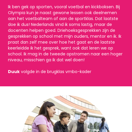
Ik ben gek op sporten, vooral voetbal en kickboksen. Bij
Olympia kun je naast gewone lessen ook deelnemen
aan het voetbalteam of aan de sportklas. Dat laatste
doe ik dus! Nederlands vind ik soms lastig, maar de
docenten helpen goed. Driehoeksgesprekken zijn de
gesprekken op school met mijn ouders, mentor en ik. Ik
praat dan zelf mee over hoe het gaat en de laatste
keerleidde ik het gesprek, want ook dat leren we op
school. Ik mag in de tweede opstromen naar een hoger
niveau, misschien ga ik dat wel doen!
Duuk
volgde in de brugklas vmbo-kader